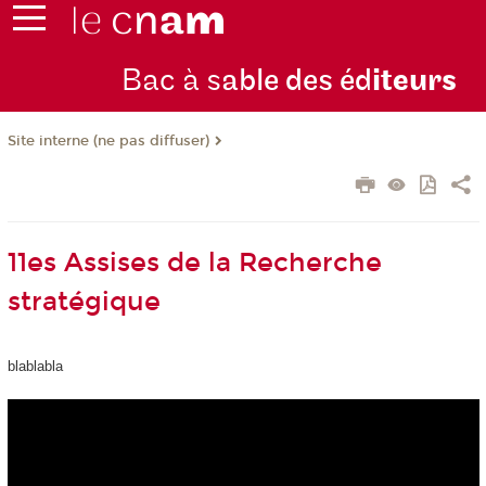
Bac à s
able des éd
iteurs
Site interne (ne pas diffuser)
11es Assises de la Recherche
stratégique
blablabla