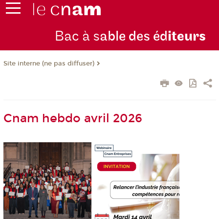
Bac à s
able des éd
iteurs
Site interne (ne pas diffuser)
Cnam hebdo avril 2026