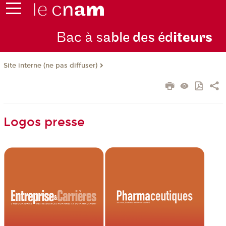
Bac à s
able des éd
iteurs
Site interne (ne pas diffuser)
Logos presse