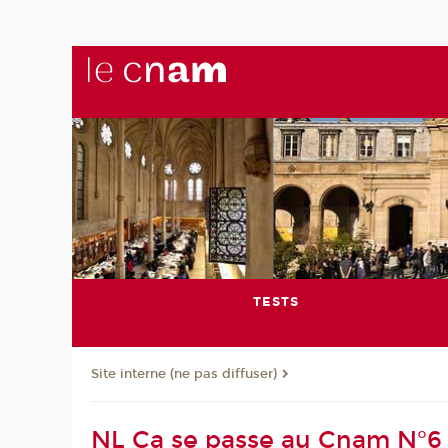
TESTS
Site interne (ne pas diffuser)
NL Ça se passe au Cnam N°6 -