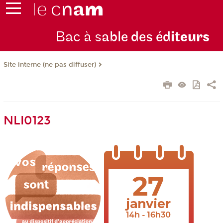
Bac à s
able des éd
iteurs
Site interne (ne pas diffuser)
NLI0123