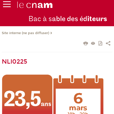
Bac à s
able des éd
iteurs
Site interne (ne pas diffuser)
NLI0225