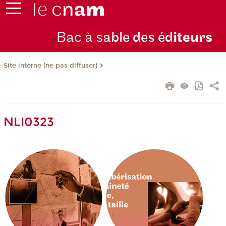
Bac à s
able des éd
iteurs
Site interne (ne pas diffuser)
NLI0323