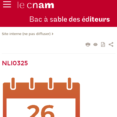
Bac à s
able des éd
iteurs
Site interne (ne pas diffuser)
NLI0325