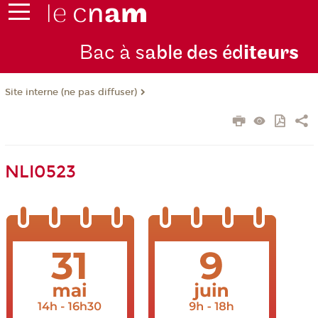
Bac à s
able des éd
iteurs
Site interne (ne pas diffuser)
NLI0523