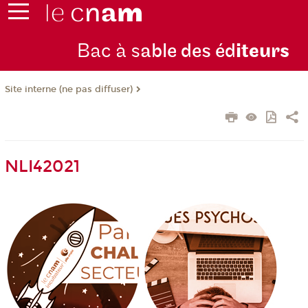
Bac à s
able des éd
iteurs
Site interne (ne pas diffuser)
NLI42021