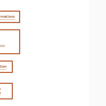
ormations
sion
tion
n
l