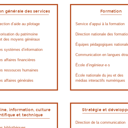
on générale des services
Formation
ction d’aide au pilotage
Service d’appui à la formation
orisation du patrimoine
Direction nationale des formati
 et des moyens généraux
Équipes pédagogiques national
es systèmes d’information
Communication en langues étra
es affaires financières
École d’ingénieur·e·s
des ressouces humaines
École nationale du jeu et des
es affaires générales
médias interactifs numériques
ine, information, culture
Stratégie et dévelop
ntifique et technique
Direction de la communication
es bibliothèques