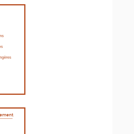
ons
es
ngères
pement