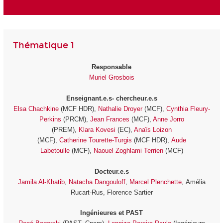
Thématique 1
Responsable
Muriel Grosbois
Enseignant.e.s- chercheur.e.s
Elsa Chachkine
(MCF HDR),
Nathalie Droyer
(MCF),
Cynthia Fleury-
Perkins
(PRCM),
Jean Frances
(MCF),
Anne Jorro
(PREM),
Klara Kovesi
(EC),
Anaïs Loizon
(MCF),
Catherine Tourette-Turgis
(MCF HDR),
Aude
Labetoulle
(MCF),
Naouel Zoghlami Terrien
(MCF)
Docteur.e.s
Jamila Al-Khatib
,
Natacha Dangouloff
,
Marcel Plenchette
, Amélia
Rucart-Rus, Florence Sartier
Ingénieures et PAST