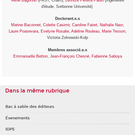
René Bagorski
(PAST, Cnam),
Lennize Pereira Paulo
(Ingénieure
d'étude, Sorbonne Université)
Doctorant.e.s
Marine Baconnet
,
Colette Casimir
,
Caroline Fairet
,
Nathalie Nasr
,
Laure Poasevara
,
Evelyne Rosalie
,
Adeline Rouleau
,
Marie Tesson
,
Victoria Zolnowski-Kolp
Membres associé.e.s
Emmanuelle Betton
,
Jean-François Chesné
,
Fabienne Saboya
Dans la même rubrique
Bac à sable des éditeurs
Évenements
IDPE