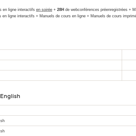
 en ligne interactifs
en soirée
+
28H
de webconférences préenregistrées + Ma
s en ligne interactifs + Manuels de cours en ligne + Manuels de cours imprim
English
ish
ish