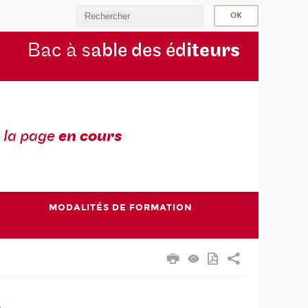
Bac à s
able des éd
iteurs
 la page
en cours
MODALITÉS DE FORMATION
A