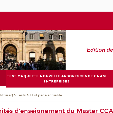
Edition de
TEST MAQUETTE NOUVELLE ARBORESCENCE CNAM
ENTREPRISES
Tests
TEst page actualité
diffuser)
unités d'enseignement du Master CC