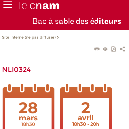
Bac à s
able des éd
iteurs
Site interne (ne pas diffuser)
NLI0324