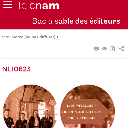
Bac à s
able des éd
iteurs
Site interne (ne pas diffuser)
NLI0623