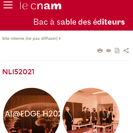
Bac à s
able des éd
iteurs
Site interne (ne pas diffuser)
NLI52021